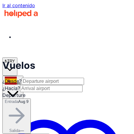
Ir al contenido
₺
TRY
Vuelos
¿Desde?
es
¿Hacia?
Departure
Entrada
Aug 9
Salida
—