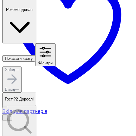
Рекомендовані
Показати карту
Фільтри
Заїзд
—
Виїзд
—
Гості?
2 Дорослі
Вхід для партнерів