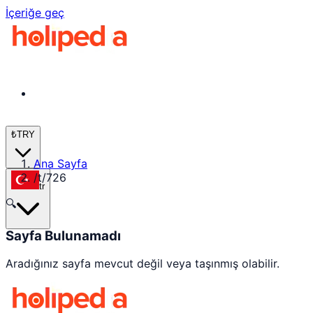
İçeriğe geç
₺
TRY
Ana Sayfa
/
t/726
tr
🔍
Sayfa Bulunamadı
Aradığınız sayfa mevcut değil veya taşınmış olabilir.