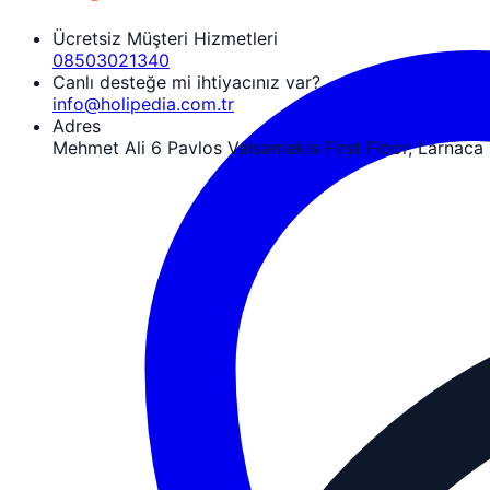
Ücretsiz Müşteri Hizmetleri
08503021340
Canlı desteğe mi ihtiyacınız var?
info@holipedia.com.tr
Adres
Mehmet Ali 6 Pavlos Valsamakis First Floor, Larnaca