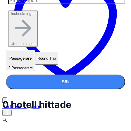
Incheckning
—
Utcheckning
—
Passagerare
Round Trip
2 Passagerare
Sök
0 hotell hittade
Partnerinloggning
🔍