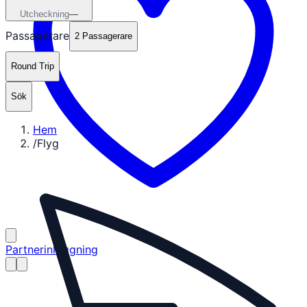
Utcheckning
—
Passagerare
2 Passagerare
Round Trip
Sök
Hem
/
Flyg
Partnerinloggning