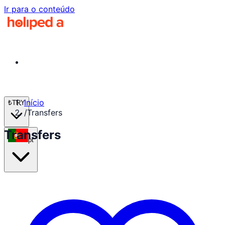
Ir para o conteúdo
Início
₺
TRY
/
Transfers
Transfers
pt