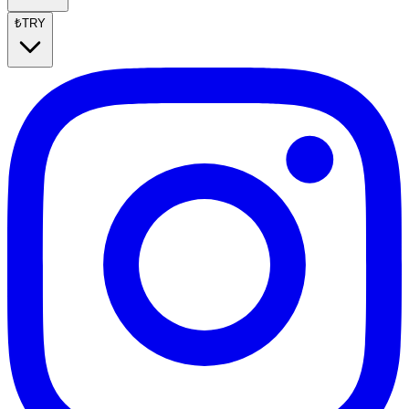
₺
TRY