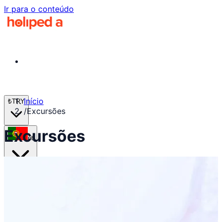
Ir para o conteúdo
Início
₺
TRY
/
Excursões
Excursões
pt