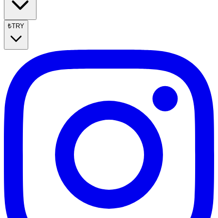
₺
TRY