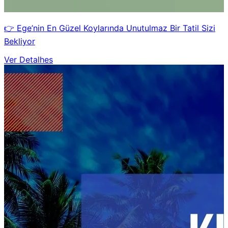
👉 Ege’nin En Güzel Koylarında Unutulmaz Bir Tatil Sizi
Bekliyor
Ver Detalhes