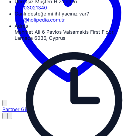
Ücretsiz Müşteri Hizmetleri
08503021340
Canlı desteğe mi ihtiyacınız var?
info@holipedia.com.tr
Adres
Mehmet Ali 6 Pavlos Valsamakis First Floor,
Larnaca 6036, Cyprus
Partner Girişi