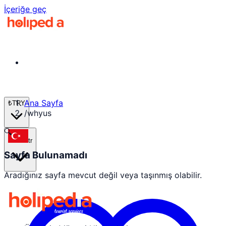
İçeriğe geç
Ana Sayfa
₺
TRY
/
whyus
🔍
tr
Sayfa Bulunamadı
Aradığınız sayfa mevcut değil veya taşınmış olabilir.