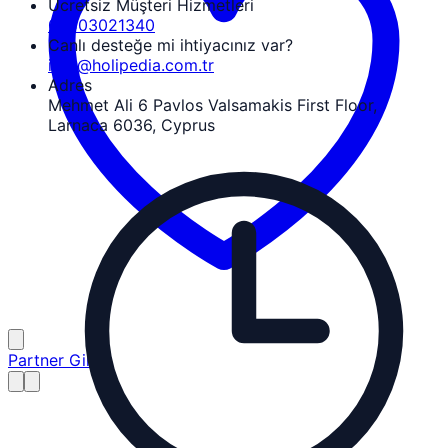
Ücretsiz Müşteri Hizmetleri
08503021340
Canlı desteğe mi ihtiyacınız var?
info@holipedia.com.tr
Adres
Mehmet Ali 6 Pavlos Valsamakis First Floor,
Larnaca 6036, Cyprus
Partner Girişi