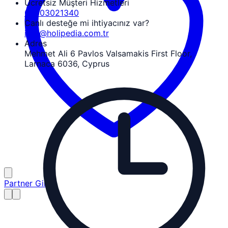
Ücretsiz Müşteri Hizmetleri
08503021340
Canlı desteğe mi ihtiyacınız var?
info@holipedia.com.tr
Adres
Mehmet Ali 6 Pavlos Valsamakis First Floor,
Larnaca 6036, Cyprus
Partner Girişi