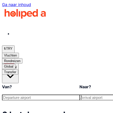
Ga naar inhoud
₺
TRY
Vluchten
Rondreizen
Global
nl
Transfer
Van?
Naar?