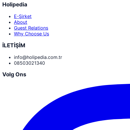
Holipedia
E-Şirket
About
Guest Relations
Why Choose Us
İLETİŞİM
info@holipedia.com.tr
08503021340
Volg Ons