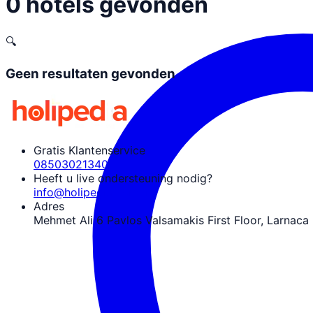
0 hotels gevonden
🔍
Geen resultaten gevonden
Gratis Klantenservice
08503021340
Heeft u live ondersteuning nodig?
info@holipedia.com.tr
Adres
Mehmet Ali 6 Pavlos Valsamakis First Floor, Larnaca