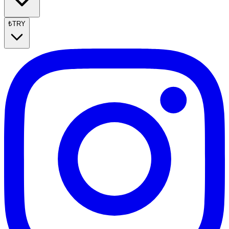
₺
TRY