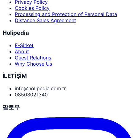
Privacy Policy
Cookies Policy
Processing and Protection of Personal Data
Distance Sales Agreement
Holipedia
E-Şirket
About
Guest Relations
Why Choose Us
İLETİŞİM
info@holipedia.com.tr
08503021340
팔로우