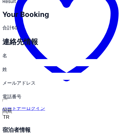
Result
Your Booking
合計
₺0
連絡先情報
名
姓
メールアドレス
電話番号
パートナーログイン
国籍
宿泊者情報