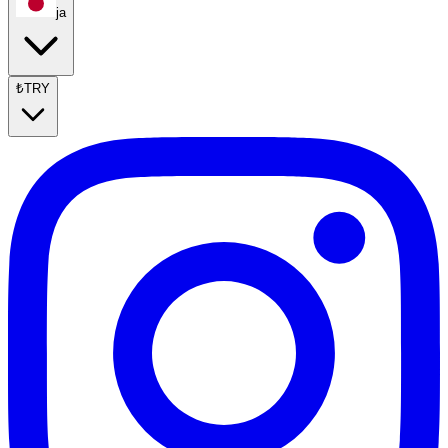
ja
₺
TRY