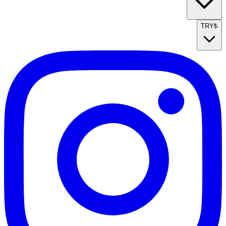
TRY
₺