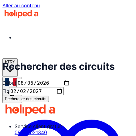
Aller au contenu
₺
TRY
Rechercher des circuits
Début
fr
Fin
Rechercher des circuits
Service client gratuit
08503021340