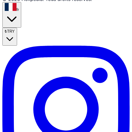
fr
₺
TRY