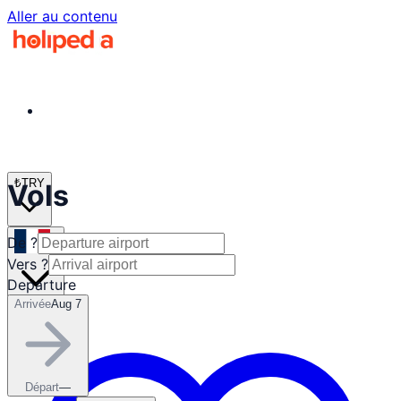
Aller au contenu
₺
TRY
Vols
De ?
fr
Vers ?
Departure
Arrivée
Aug 7
Départ
—