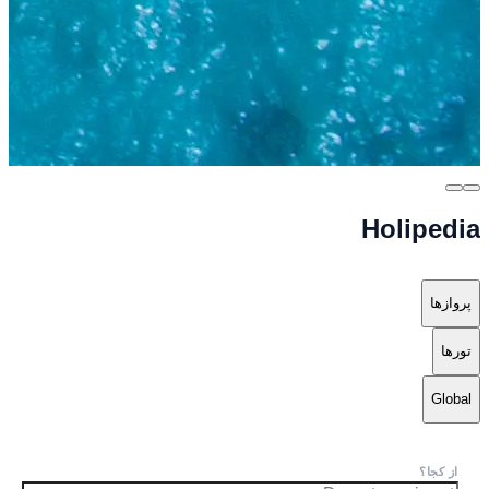
Holipedia
پروازها
تورها
Global
از کجا؟