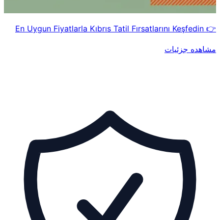
👉 En Uygun Fiyatlarla Kıbrıs Tatil Fırsatlarını Keşfedin
مشاهده جزئیات