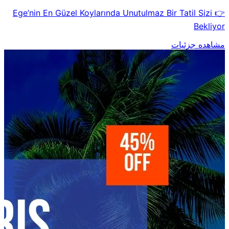
👉 Ege’nin En Güzel Koylarında Unutulmaz Bir Tatil Sizi
Bekliyor
مشاهده جزئیات