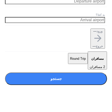
به کجا؟
ورود
—
خروج
—
مسافران
Round Trip
2 مسافران
جستجو