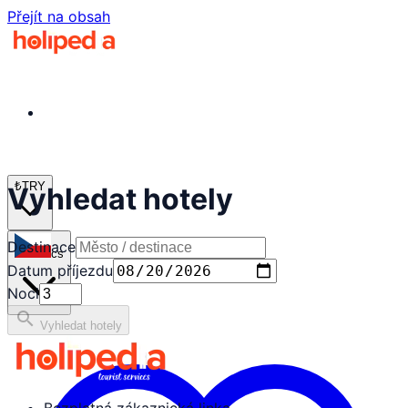
Přejít na obsah
₺
TRY
Vyhledat hotely
Destinace
cs
Datum příjezdu
Noci
search
Vyhledat hotely