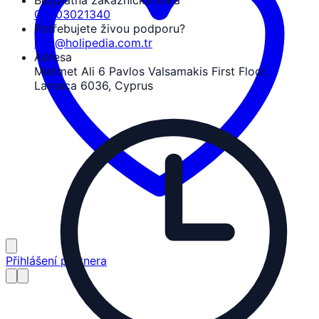
Bezplatná zákaznická linka
08503021340
Potřebujete živou podporu?
info@holipedia.com.tr
Adresa
Mehmet Ali 6 Pavlos Valsamakis First Floor,
Larnaca 6036, Cyprus
Přihlášení partnera