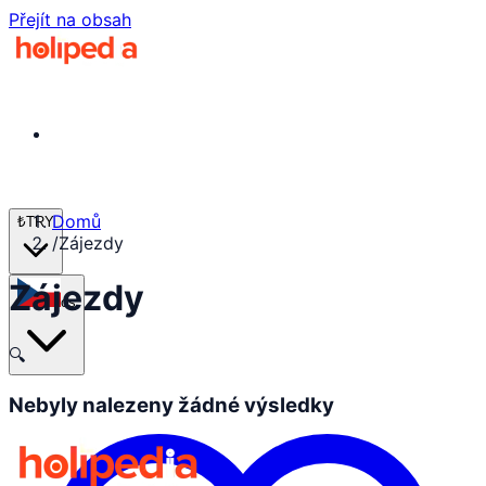
Přejít na obsah
Domů
₺
TRY
/
Zájezdy
Zájezdy
cs
🔍
Nebyly nalezeny žádné výsledky