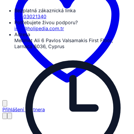
Bezplatná zákaznická linka
08503021340
Potřebujete živou podporu?
info@holipedia.com.tr
Adresa
Mehmet Ali 6 Pavlos Valsamakis First Floor,
Larnaca 6036, Cyprus
Přihlášení partnera