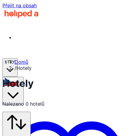
Přejít na obsah
Domů
₺
TRY
/
Hotely
Hotely
cs
Nalezeno 0 hotelů