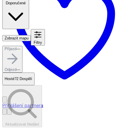
Doporučené
Zobrazit mapu
Filtry
Příjezd
—
Odjezd
—
Hosté?
2 Dospělí
Přihlášení partnera
Aktualizovat hledání