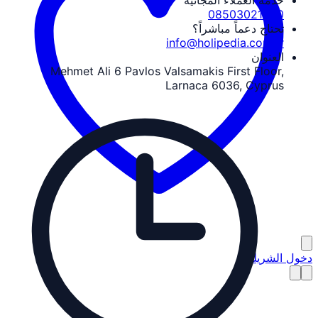
خدمة العملاء المجانية
08503021340
تحتاج دعماً مباشراً؟
info@holipedia.com.tr
العنوان
Mehmet Ali 6 Pavlos Valsamakis First Floor,
Larnaca 6036, Cyprus
دخول الشريك