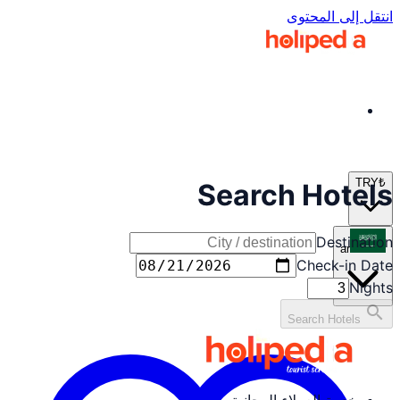
انتقل إلى المحتوى
TRY
₺
Search Hotels
Destination
ar
Check-in Date
Nights
search
Search Hotels